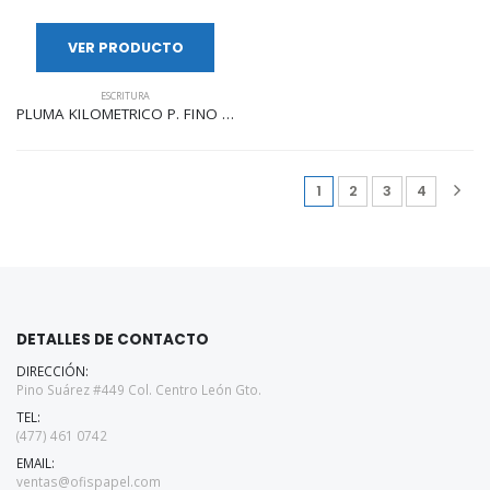
VER PRODUCTO
ESCRITURA
PLUMA KILOMETRICO P. FINO 0.7MM TODOS LOS COLORES MOD.100
1
2
3
4
DETALLES DE CONTACTO
DIRECCIÓN:
Pino Suárez #449 Col. Centro León Gto.
TEL:
(477) 461 0742
EMAIL:
ventas@ofispapel.com