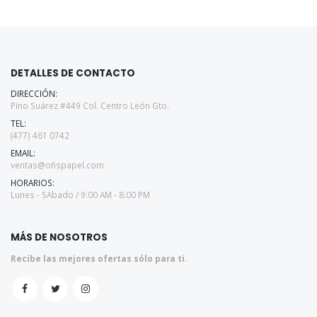
DETALLES DE CONTACTO
DIRECCIÓN:
Pino Suárez #449 Col. Centro León Gto.
TEL:
(477) 461 0742
EMAIL:
ventas@ofispapel.com
HORARIOS:
Lunes - SAbado / 9:00 AM - 8:00 PM
MÁS DE NOSOTROS
Recibe las mejores ofertas sólo para ti.