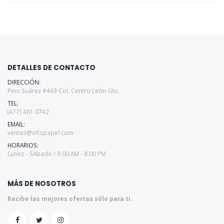
DETALLES DE CONTACTO
DIRECCIÓN:
Pino Suárez #449 Col. Centro León Gto.
TEL:
(477) 461 0742
EMAIL:
ventas@ofispapel.com
HORARIOS:
Lunes - SAbado / 9:00 AM - 8:00 PM
MÁS DE NOSOTROS
Recibe las mejores ofertas sólo para ti.