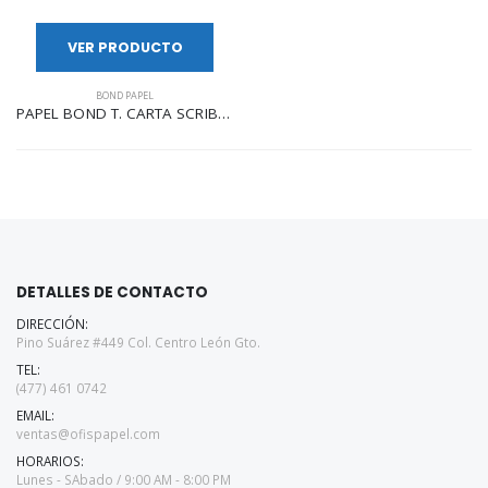
VER PRODUCTO
BOND PAPEL
PAPEL BOND T. CARTA SCRIBE ECOLOGICO 93% C/500 HOJAS
DETALLES DE CONTACTO
DIRECCIÓN:
Pino Suárez #449 Col. Centro León Gto.
TEL:
(477) 461 0742
EMAIL:
ventas@ofispapel.com
HORARIOS:
Lunes - SAbado / 9:00 AM - 8:00 PM