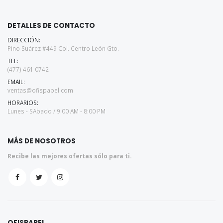
DETALLES DE CONTACTO
DIRECCIÓN:
Pino Suárez #449 Col. Centro León Gto.
TEL:
(477) 461 0742
EMAIL:
ventas@ofispapel.com
HORARIOS:
Lunes - SAbado / 9:00 AM - 8:00 PM
MÁS DE NOSOTROS
Recibe las mejores ofertas sólo para ti.
OFISPAPEL